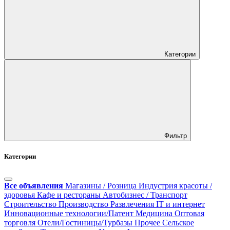
Категории
Фильтр
Категории
Все объявления
Магазины / Розница
Индустрия красоты /
здоровья
Кафе и рестораны
Автобизнес / Транспорт
Строительство
Производство
Развлечения
IT и интернет
Инновационные технологии/Патент
Медицина
Оптовая
торговля
Отели/Гостиницы/Турбазы
Прочее
Сельское