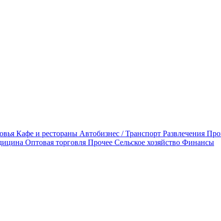
овья
Кафе и рестораны
Автобизнес / Транспорт
Развлечения
Про
дицина
Оптовая торговля
Прочее
Сельское хозяйство
Финансы